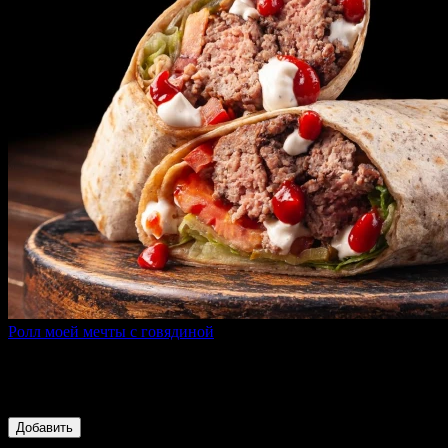
Ролл моей мечты с говядиной
240 г
Пшеничная тортилья, бифштекс из фермерской говядины,
свежие овощи (томат и огурец), соус гриль и барбекю
729 ₽
Добавить