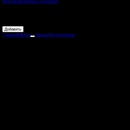
Ролл моей мечты с курицей
240 г
Пшеничная тортилья, куриное филе, свежие овощи (томаты и
айсберг), соус сырный и цезарь
729 ₽
Добавить
Главная
Меню
Заказы
Уведомления